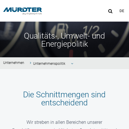
MENÜ
DE
Qualitäts-, Umwelt- und
Energiepolitik
Unternehmen
Unternehmenspolitik
Karriere
Unternehmensleitbild
Die Schnittmengen sind
Zertifikate
entscheidend
Historie
Wir streben in allen Bereichen unserer
Kunden