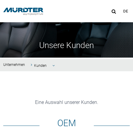
MENÜ
DE
Unsere Kunden
Unternehmen
Kunden
Karriere
Unternehmensleitbild
Eine Auswahl unserer Kunden.
Unternehmenspolitik
Zertifikate
OEM
Historie